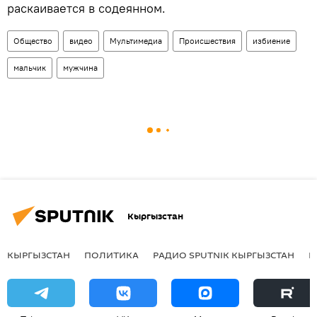
раскаивается в содеянном.
Общество
видео
Мультимедиа
Происшествия
избиение
мальчик
мужчина
Кыргызстан
КЫРГЫЗСТАН
ПОЛИТИКА
РАДИО SPUTNIK КЫРГЫЗСТАН
Р