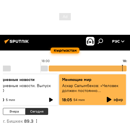
РУС
Кыргызстан
18:00
18:5
едневные новости
Меняющие мир
едневные новости. Выпуск
Аскар Салымбеков: «Человек
:00
должен постоянно
совершенствоваться»
эфир
:00
18:05
5 мин
54 мин
Вчера
Сегодня
г. Бишкек
89.3