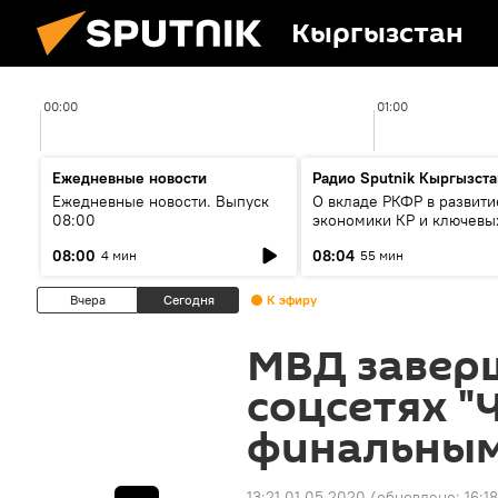
Кыргызстан
00:00
01:00
Ежедневные новости
Радио Sputnik Кыргызста
Ежедневные новости. Выпуск
О вкладе РКФР в развити
08:00
экономики КР и ключевы
секторах до 2030 года
08:00
08:04
4 мин
55 мин
Вчера
Сегодня
К эфиру
МВД завер
соцсетях "
финальным
13:21 01.05.2020
(обновлено:
16:1