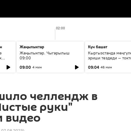
02:00
н
Жаңылыктар
Күн башат
е
Жаңылыктар. Чыгарылыш
Кыргызстанда мөңгүл
х
09:00
эриши тездеди — токт
мүмкүн эмеспи?
09:00
09:04
4 мин
46 мин
шило челлендж в
Чистые руки"
 видео
8 07.08.2023
)