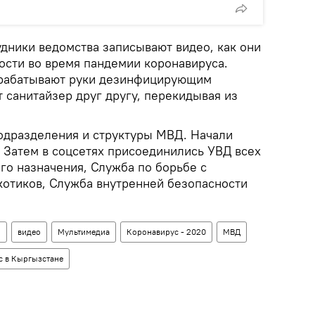
рудники ведомства записывают видео, как они
сти во время пандемии коронавируса.
брабатывают руки дезинфицирующим
 санитайзер друг другу, перекидывая из
одразделения и структуры МВД. Начали
 Затем в соцсетях присоединились УВД всех
го назначения, Служба по борьбе с
отиков, Служба внутренней безопасности
н
видео
Мультимедиа
Коронавирус - 2020
МВД
с в Кыргызстане