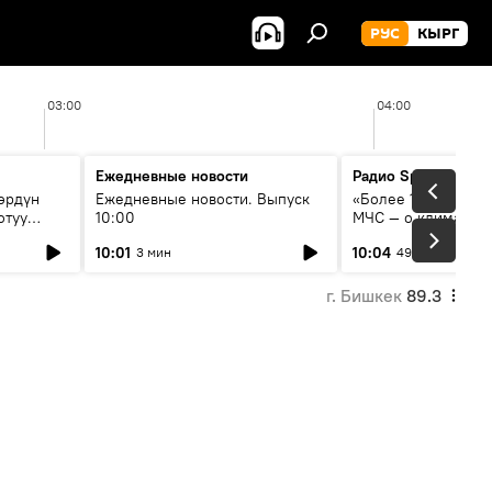
РУС
КЫРГ
03:00
04:00
Ежедневные новости
Радио Sputnik Кыр
өрдүн
Ежедневные новости. Выпуск
«Более 1200 сёл в 
отуу
10:00
МЧС — о климате, 
системе оповещен
10:01
10:04
3 мин
49 мин
населения
г. Бишкек
89.3