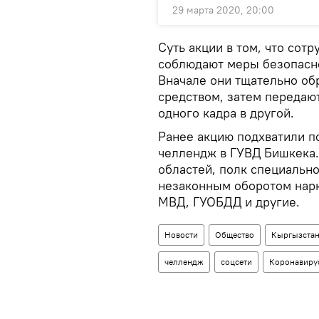
29 марта 2020, 20:00
Суть акции в том, что сот
соблюдают меры безопасно
Вначале они тщательно о
средством, затем передают
одного кадра в другой.
Ранее акцию подхватили п
челлендж в ГУВД Бишкека.
областей, полк специально
незаконным оборотом нарк
МВД, ГУОБДД и другие.
Новости
Общество
Кыргызста
челлендж
соцсети
Коронавиру