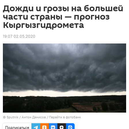
Дожди и грозы на большей
части страны — прогноз
Кыргызгидромета
19:07 02.05.2020
©
Sputnik
/ Антон Денисов
/
Перейти в фотобанк
Подписаться