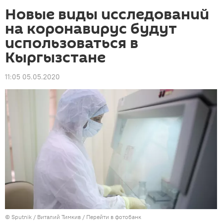
Новые виды исследований
на коронавирус будут
использоваться в
Кыргызстане
11:05 05.05.2020
©
Sputnik
/ Виталий Тимкив
/
Перейти в фотобанк