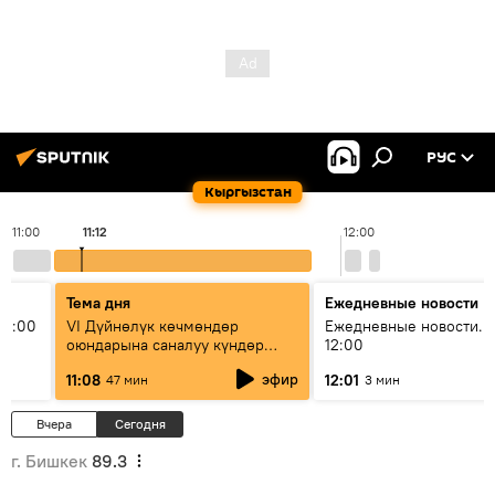
РУС
Кыргызстан
11:00
11:12
12:00
Тема дня
Ежедневные новости
11:00
VI Дүйнөлүк көчмөндөр
Ежедневные новости. 
оюндарына саналуу күндөр
12:00
калды: даярдык иштери кайсы
эфир
11:08
12:01
47 мин
3 мин
этапка жетти?
Вчера
Сегодня
г. Бишкек
89.3