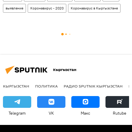
выявление
Коронавирус - 2020
Коронавирус в Кыргызстане
Кыргызстан
КЫРГЫЗСТАН
ПОЛИТИКА
РАДИО SPUTNIK КЫРГЫЗСТАН
Р
Telegram
VK
Макс
Rutube