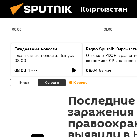
Кыргызстан
00:00
01:00
Ежедневные новости
Радио Sputnik Кыргызста
Ежедневные новости. Выпуск
О вкладе РКФР в развити
08:00
экономики КР и ключевы
секторах до 2030 года
08:00
08:04
4 мин
55 мин
Вчера
Сегодня
К эфиру
Последние 
заражения
правоохра
выявили в