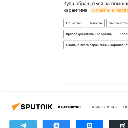
Куда обращаться за помощ
карантина,
читайте в мате
Общество
Новости
Кыргызста
правоохранительные органы
Коро
Сколько всего зараженных коронавир
Кыргызстан
КЫРГЫЗСТАН
П