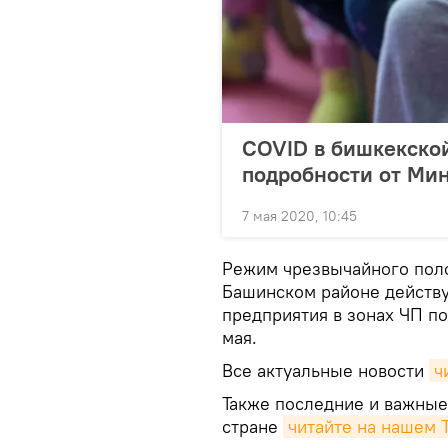
COVID в бишкекско
подробности от Ми
7 мая 2020, 10:45
Режим чрезвычайного поло
Башинском районе действуе
предприятия в зонах ЧП п
мая.
Все актуальные новости
ч
Также последние и важные
стране
читайте на нашем 