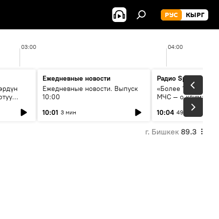
РУС
КЫРГ
03:00
04:00
Ежедневные новости
Радио Sputnik Кыр
өрдүн
Ежедневные новости. Выпуск
«Более 1200 сёл в 
отуу
10:00
МЧС — о климате, 
системе оповещен
10:01
10:04
3 мин
49 мин
населения
г. Бишкек
89.3