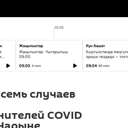
02:00
н
Жаңылыктар
Күн башат
е
Жаңылыктар. Чыгарылыш
Кыргызстанда мөңгүл
х
09:00
эриши тездеди — токт
мүмкүн эмеспи?
09:00
09:04
4 мин
46 мин
семь случаев
нителей COVID
 Нарыне