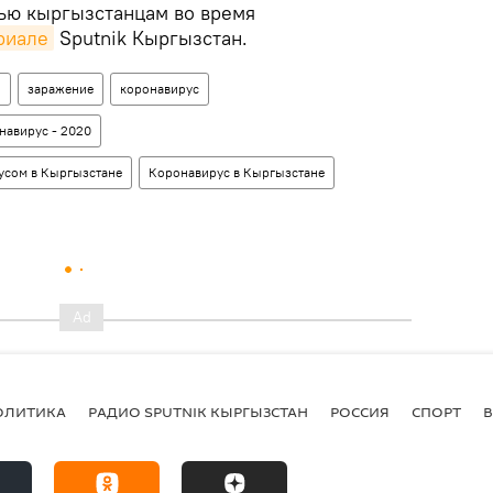
ью кыргызстанцам во время
риале
Sputnik Кыргызстан.
н
заражение
коронавирус
навирус - 2020
усом в Кыргызстане
Коронавирус в Кыргызстане
ОЛИТИКА
РАДИО SPUTNIK КЫРГЫЗСТАН
РОССИЯ
СПОРТ