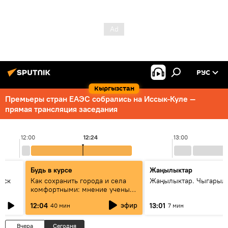
РУС
Кыргызстан
Премьеры стран ЕАЭС собрались на Иссык-Куле —
прямая трансляция заседания
12:00
12:24
13:00
Будь в курсе
Жаңылыктар
уск
Как сохранить города и села
Жаңылыктар. Чыгарыл
комфортными: мнение ученых
Евразии
эфир
12:04
13:01
40 мин
7 мин
Вчера
Сегодня