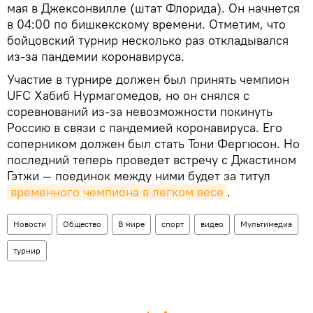
мая в Джексонвилле (штат Флорида). Он начнется
в 04:00 по бишкекскому времени. Отметим, что
бойцовский турнир несколько раз откладывался
из-за пандемии коронавируса.
Участие в турнире должен был принять чемпион
UFC Хабиб Нурмагомедов, но он снялся с
соревнований из-за невозможности покинуть
Россию в связи с пандемией коронавируса. Его
соперником должен был стать Тони Фергюсон. Но
последний теперь проведет встречу с Джастином
Гэтжи — поединок между ними будет за титул
временного чемпиона в легком весе
.
Новости
Общество
В мире
спорт
видео
Мультимедиа
турнир