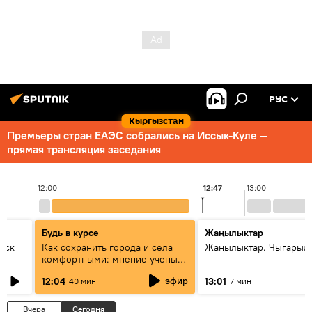
РУС
Кыргызстан
Премьеры стран ЕАЭС собрались на Иссык-Куле —
прямая трансляция заседания
12:00
12:47
13:00
Будь в курсе
Жаңылыктар
уск
Как сохранить города и села
Жаңылыктар. Чыгарыл
комфортными: мнение ученых
Евразии
эфир
12:04
13:01
40 мин
7 мин
Вчера
Сегодня