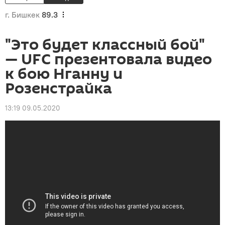
г. Бишкек
89.3
"Это будет классный бой"
— UFC презентовала видео
к бою Нганну и
Розенстрайка
13:19 09.05.2020