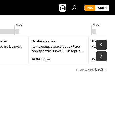
РУС
КЫРГ
15:00
16:00
ости
Особый акцент
Жаңылыктар
ости. Выпуск
Как складывалась российская
Жаңылыктар.
государственность - история
России и геополитика Евразии
14:04
15:01
56 мин
3 мин
глазами аналитиков
г. Бишкек
89.3