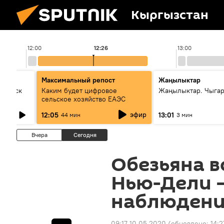
Кыргызстан
12:00
12:26
13:00
Максимальный репост
Жаңылыктар
Выпуск
Каким будет цифровое
Жаңылыктар. Чыга
сельское хозяйство ЕАЭС
эфир
12:05
13:01
44 мин
3 мин
Вчера
Сегодня
Обезьяна в
Нью-Дели —
наблюдени
09:17 10.05.2020
(обновлено:
14:2