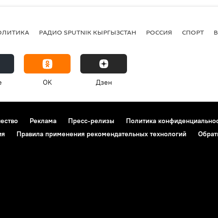
ОЛИТИКА
РАДИО SPUTNIK КЫРГЫЗСТАН
РОССИЯ
СПОРТ
e
OK
Дзен
чество
Реклама
Пресс-релизы
Политика конфиденциально
ия
Правила применения рекомендательных технологий
Обрат