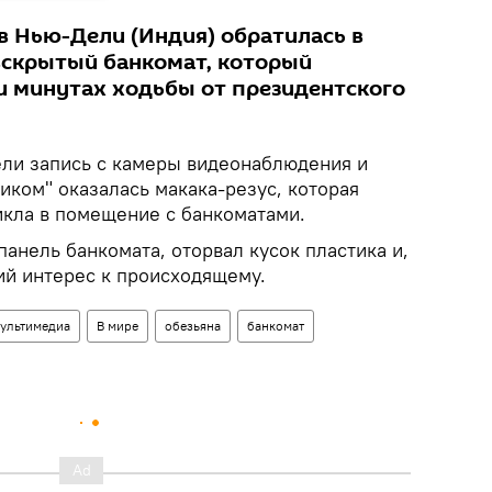
в Нью-Дели (Индия) обратилась в
вскрытый банкомат, который
ти минутах ходьбы от президентского
ли запись с камеры видеонаблюдения и
иком" оказалась макака-резус, которая
кла в помещение с банкоматами.
анель банкомата, оторвал кусок пластика и,
ий интерес к происходящему.
ультимедиа
В мире
обезьяна
банкомат