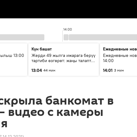
14:00
Күн башат
Ежедневные нов
рылыш 13:00
Жерди 49 жылга ижарага берүү
Ежедневные нов
тартиби өзгөрөт: жаңы талаптар
14:00
эмнени көздөйт?
13:04
14:01
44 мин
3 мин
скрыла банкомат в
 видео с камеры
я
7 14.12.2021
)