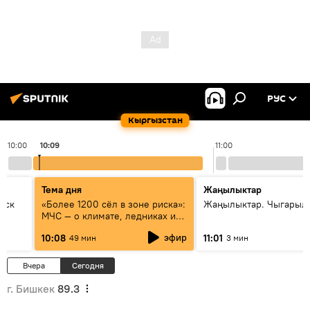
РУС
Кыргызстан
10:00
10:09
11:00
Тема дня
Жаңылыктар
уск
«Более 1200 сёл в зоне риска»:
Жаңылыктар. Чыгарылы
МЧС — о климате, ледниках и
системе оповещения
эфир
10:08
11:01
49 мин
3 мин
населения
Вчера
Сегодня
г. Бишкек
89.3