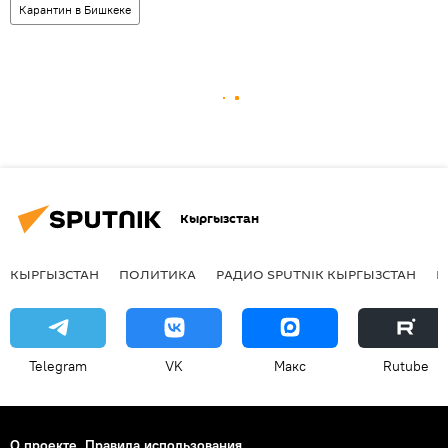
Карантин в Бишкеке
Кыргызстан
КЫРГЫЗСТАН
ПОЛИТИКА
РАДИО SPUTNIK КЫРГЫЗСТАН
Р
Telegram
VK
Макс
Rutube
О проекте
Правила использования