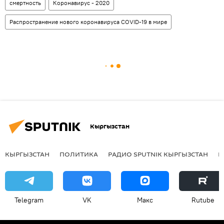
смертность
Коронавирус - 2020
Распространение нового коронавируса COVID-19 в мире
Кыргызстан
КЫРГЫЗСТАН
ПОЛИТИКА
РАДИО SPUTNIK КЫРГЫЗСТАН
Р
Telegram
VK
Макс
Rutube