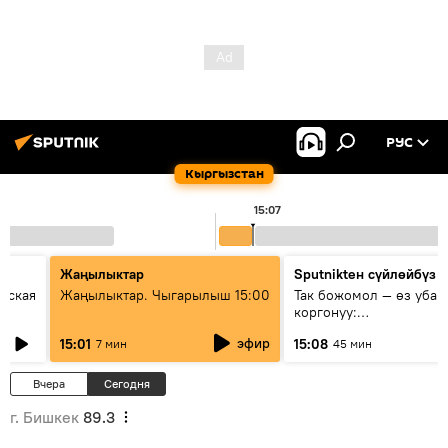
РУС
Кыргызстан
15:07
Жаңылыктар
Sputnikteн сүйлөйбүз
еская
Жаңылыктар. Чыгарылыш 15:00
Так божомол — өз убаг
коргонуу:
гидрометеорологиялык
эфир
15:01
15:08
7 мин
45 мин
кантип өркүндөтүлүүдө
Вчера
Сегодня
г. Бишкек
89.3