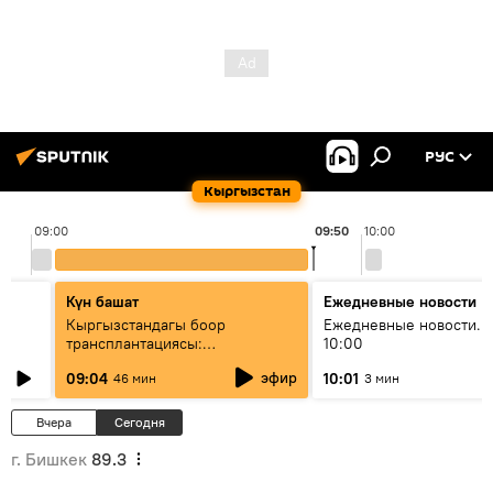
РУС
Кыргызстан
09:00
09:50
10:00
Күн башат
Ежедневные новости
Кыргызстандагы боор
Ежедневные новости. 
трансплантациясы:
10:00
жетишкендиктер жана өнүгүү
эфир
09:04
10:01
46 мин
3 мин
келечеги
Вчера
Сегодня
г. Бишкек
89.3