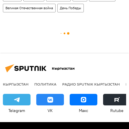
Великая Отечественная война
День Победы
Кыргызстан
КЫРГЫЗСТАН
ПОЛИТИКА
РАДИО SPUTNIK КЫРГЫЗСТАН
Р
Telegram
VK
Макс
Rutube