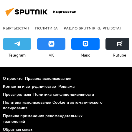
Кыргызстан
КЫРГЫЗСТАН
ПОЛИТИКА
РАДИО SPUTNIK КЫРГЫЗСТАН
Р
Telegram
VK
Макс
Rutube
О проекте
Правила использования
Контакты и сотрудничество
Реклама
Пресс-релизы
Политика конфиденциальности
Политика использования Cookie и автоматического
логирования
Правила применения рекомендательных
технологий
Обратная связь