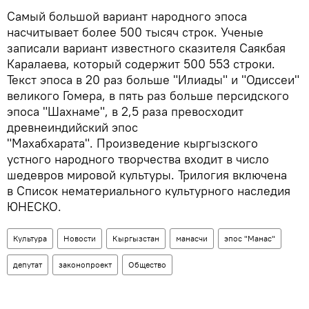
Самый большой вариант народного эпоса
насчитывает более 500 тысяч строк. Ученые
записали вариант известного сказителя Саякбая
Каралаева, который содержит 500 553 строки.
Текст эпоса в 20 раз больше "Илиады" и "Одиссеи"
великого Гомера, в пять раз больше персидского
эпоса "Шахнаме", в 2,5 раза превосходит
древнеиндийский эпос
"Махабхарата". Произведение кыргызского
устного народного творчества входит в число
шедевров мировой культуры. Трилогия включена
в Список нематериального культурного наследия
ЮНЕСКО.
Культура
Новости
Кыргызстан
манасчи
эпос "Манас"
депутат
законопроект
Общество