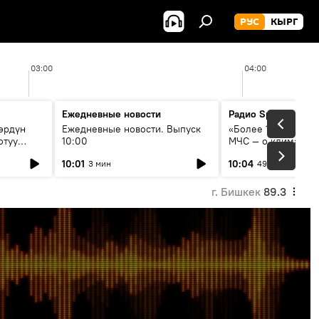
РУС
КЫРГ
03:00
04:00
Ежедневные новости
Радио Sputnik Кыр
өрдүн
Ежедневные новости. Выпуск
«Более 1200 сёл в 
отуу
10:00
МЧС — о климате, 
системе оповещен
10:01
10:04
3 мин
49 мин
населения
г. Бишкек
89.3