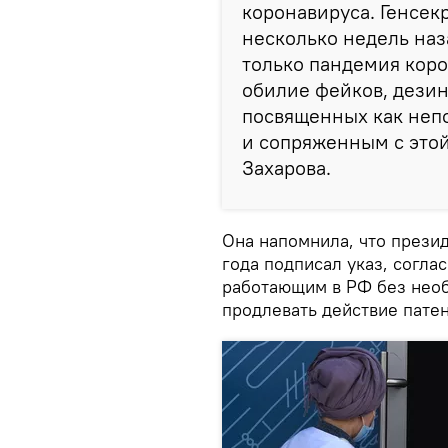
коронавируса. Генсек
несколько недель наза
только пандемия коро
обилие фейков, дези
посвященных как непо
и сопряженным с этой
Захарова.
Она напомнила, что прези
года подписал указ, соглас
работающим в РФ без необ
продлевать действие пате