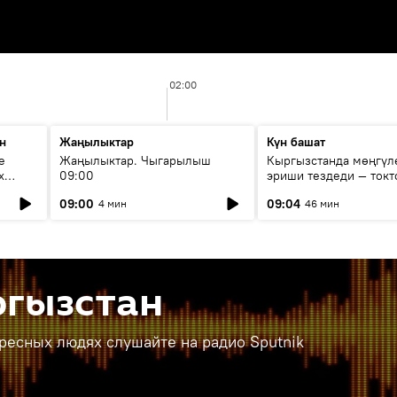
02:00
н
Жаңылыктар
Күн башат
е
Жаңылыктар. Чыгарылыш
Кыргызстанда мөңгүл
х
09:00
эриши тездеди — токт
мүмкүн эмеспи?
09:00
09:04
4 мин
46 мин
ргызстан
ересных людях слушайте на радио Sputnik