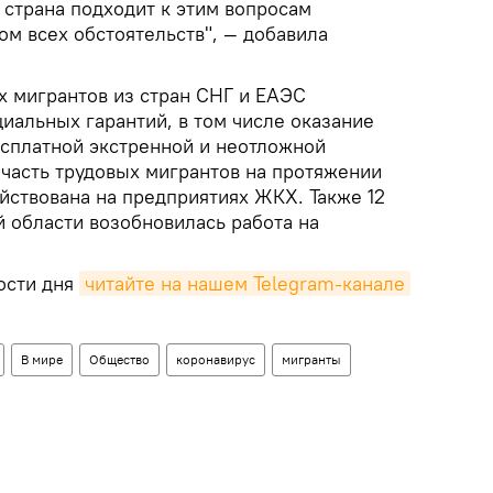
 страна подходит к этим вопросам
том всех обстоятельств", — добавила
х мигрантов из стран СНГ и ЕАЭС
иальных гарантий, в том числе оказание
есплатной экстренной и неотложной
часть трудовых мигрантов на протяжении
йствована на предприятиях ЖКХ. Также 12
й области возобновилась работа на
ости дня
читайте на нашем Telegram-канале
В мире
Общество
коронавирус
мигранты