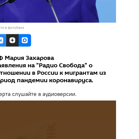
ти в фотобанк
Ф Мария Захарова
явления на "Радио Свобода" о
ношении в России к мигрантам из
ериод пандемии коронавируса.
рта слушайте в аудиоверсии.