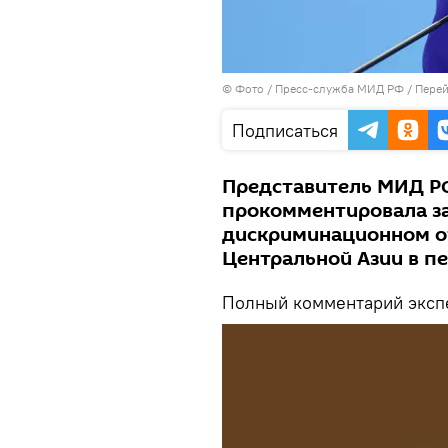
© Фото / Пресс-служба МИД РФ
/
Перей
Подписаться
Представитель МИД Р
прокомментировала за
дискриминационном от
Центральной Азии в п
Полный комментарий экспе