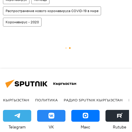
Распространение нового коронавируса COVID-19 в мире
Коронавирус - 2020
Кыргызстан
КЫРГЫЗСТАН
ПОЛИТИКА
РАДИО SPUTNIK КЫРГЫЗСТАН
Р
Telegram
VK
Макс
Rutube