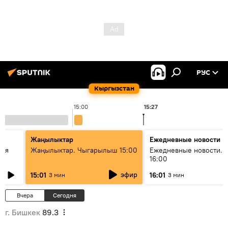
РУС
Кыргызстан
15:00
15:27
Жаңылыктар
Ежедневные новости
кая
Жаңылыктар. Чыгарылыш 15:00
Ежедневные новости. 
16:00
эфир
15:01
16:01
3 мин
3 мин
Вчера
Сегодня
г. Бишкек
89.3