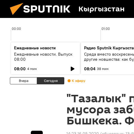
Кыргызстан
00:00
01:00
Ежедневные новости
Радио Sputnik Кыргызста
Ежедневные новости. Выпуск
Среда вместо воскресень
08:00
другие новшества: как бу
проходить выборы в КР?
08:00
08:04
4 мин
38 мин
Вчера
Сегодня
К эфиру
"Тазалык" 
мусора заб
Бишкека. Ф
14:23 16.05.2020
(обновлено:
13:4