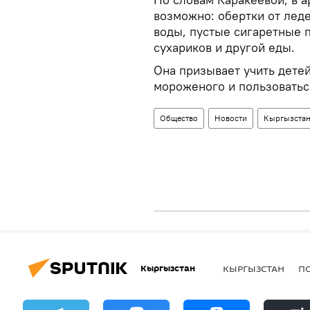
возможно: обертки от лед
воды, пустые сигаретные п
сухариков и другой еды.
Она призывает учить детей
мороженого и пользоватьс
Общество
Новости
Кыргызста
Кыргызстан
КЫРГЫЗСТАН
П