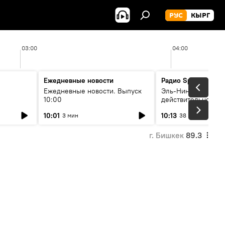
РУС
КЫРГ
03:00
04:00
Ежедневные новости
Радио Sputnik Кыр
Ежедневные новости. Выпуск
Эль-Ниньо, жара и 
10:00
действительно вли
 өнүгүү
погоду в Кыргызст
10:01
10:13
3 мин
38 мин
г. Бишкек
89.3