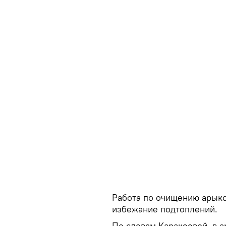
Работа по очищению арыко
избежание подтоплений.
По словам Каракеевой, в а