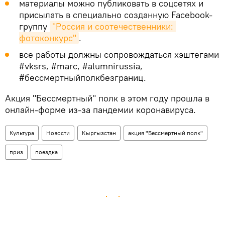
материалы можно публиковать в соцсетях и
присылать в специально созданную Facebook-
группу
"Россия и соотечественники: 
фотоконкурс"
.
все работы должны сопровождаться хэштегами
#vksrs, #marc, #alumnirussia,
#бессмертныйполкбезграниц.
Акция "Бессмертный" полк в этом году прошла в
онлайн-форме из-за пандемии коронавируса.
Культура
Новости
Кыргызстан
акция "Бессмертный полк"
приз
поездка