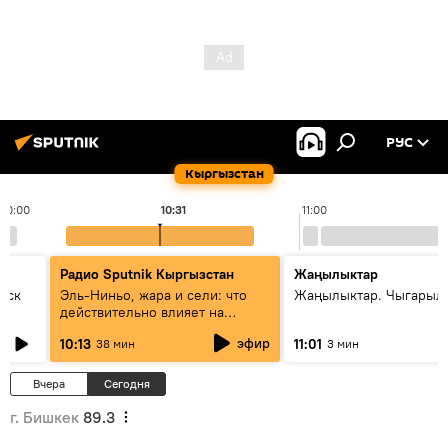
РУС
Кыргызстан
10:00
10:31
11:00
Радио Sputnik Кыргызстан
Жаңылыктар
уск
Эль-Ниньо, жара и сели: что
Жаңылыктар. Чыгарылы
действительно влияет на
погоду в Кыргызстане
эфир
10:13
11:01
38 мин
3 мин
Вчера
Сегодня
г. Бишкек
89.3