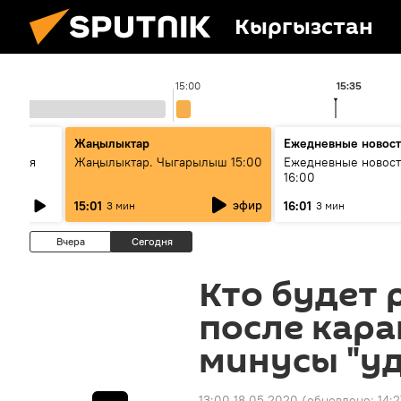
Кыргызстан
15:00
15:35
стан
Жаңылыктар
Ежедневные новос
ческая
Жаңылыктар. Чыгарылыш 15:00
Ежедневные новост
16:00
эфир
15:01
16:01
3 мин
3 мин
Вчера
Сегодня
Кто будет 
после кара
минусы "у
13:00 18.05.2020
(обновлено:
14:2