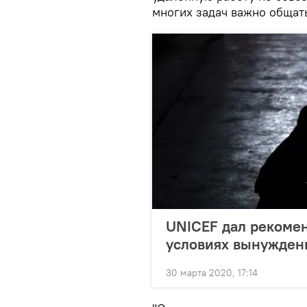
многих задач важно общат
UNICEF дал рекомен
условиях вынужден
30 марта 2020, 17:14