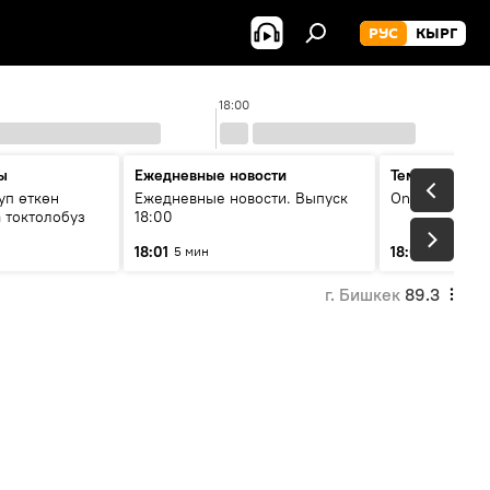
РУС
КЫРГ
18:00
ы
Ежедневные новости
Тема дня
уп өткөн
Ежедневные новости. Выпуск
On air
 токтолобуз
18:00
18:01
18:07
5 мин
30 мин
г. Бишкек
89.3