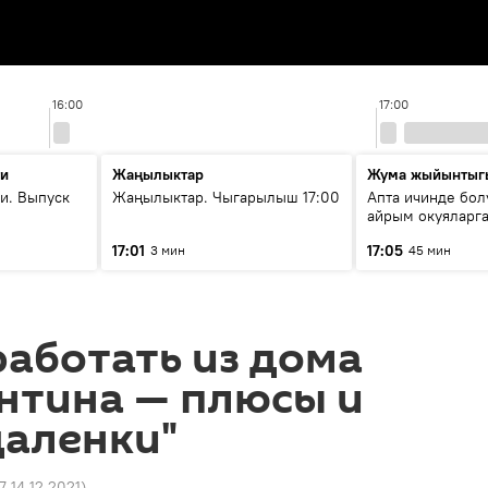
16:00
17:00
ти
Жаңылыктар
Жума жыйынтыг
и. Выпуск
Жаңылыктар. Чыгарылыш 17:00
Апта ичинде бол
айрым окуяларга
17:01
17:05
3 мин
45 мин
работать из дома
нтина — плюсы и
даленки"
7 14.12.2021
)