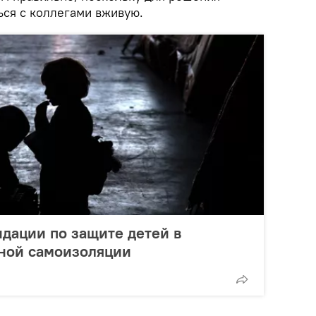
ься с коллегами вживую.
дации по защите детей в
ной самоизоляции