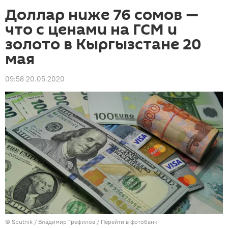
Доллар ниже 76 сомов —
что с ценами на ГСМ и
золото в Кыргызстане 20
мая
09:58 20.05.2020
©
Sputnik
/ Владимир Трефилов
/
Перейти в фотобанк