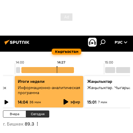
РУС
Кыргызстан
14:00
14:27
15:00
Итоги недели
Жаңылыктар
уск
Информационно-аналитическая
Жаңылыктар. Чыгарыл
программа
эфир
14:04
15:01
36 мин
7 мин
Вчера
Сегодня
г. Бишкек
89.3