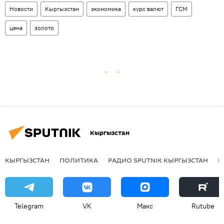
Новости
Кыргызстан
экономика
курс валют
ГСМ
цена
золото
Кыргызстан
КЫРГЫЗСТАН
ПОЛИТИКА
РАДИО SPUTNIK КЫРГЫЗСТАН
Р
Telegram
VK
Макс
Rutube