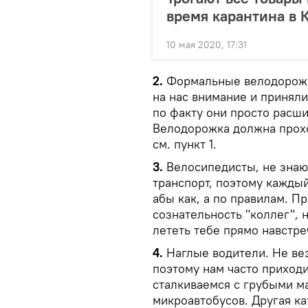
время карантина в 
10 мая 2020, 17:31
2.
Формальные велодорожки
на нас внимание и принял
по факту они просто расши
Велодорожка должна прохо
см. пункт 1.
3.
Велосипедисты, не знаю
транспорт, поэтому каждый
абы как, а по правилам. Пр
сознательность "коллег", н
лететь тебе прямо навстреч
4.
Наглые водители. Не ве
поэтому нам часто приходи
сталкиваемся с грубыми 
микроавтобусов. Другая ка