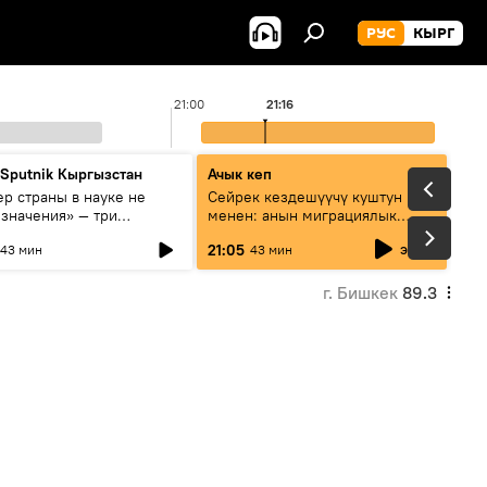
РУС
КЫРГ
21:00
21:16
 Sputnik Кыргызстан
Ачык кеп
р страны в науке не
Сейрек кездешүүчү куштун изи
 значения» — три
менен: анын миграциялык
та о сотрудничестве
жолу эмнеден кабар берет?
эфир
21:05
43 мин
43 мин
и и Кыргызстана в
овании и исследованиях
г. Бишкек
89.3