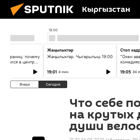
Кыргызстан
18:00
Жаңылыктар
Стоп кад
без границ: почему
Жаңылыктар. Чыгарылыш 19:00
"Окен ав
оказался в центре
комедия
знеса
19:01
19:05
4 мин
34 
Вчера
Сегодня
Что себе п
на крутых 
души велос
21:32 24.05.2020
(обновлено:
20: