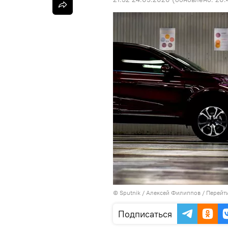
©
Sputnik
/ Алексей Филиппов
/
Перейт
Подписаться