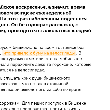
йское воскресенье, а значит, время
новом выпуске еженедельной
 На этот раз наболевшим поделился
ст. Он без прикрас рассказал, с
му приходится сталкиваться каждый
ирусом бишкекчане на время остались без
а,
что привело к буму на велосипеды
. В
елотуризма отметили, что на мобильное
чали переходить даже те горожане, которые
аться на велосипедах.
выслушать крик души бишкекского
ассказал, что не так в столичной
пы людей выводят его из себя во время
дорожкам. Для пеших прогулок в Бишкеке
 горожане предпочитают портить жизнь