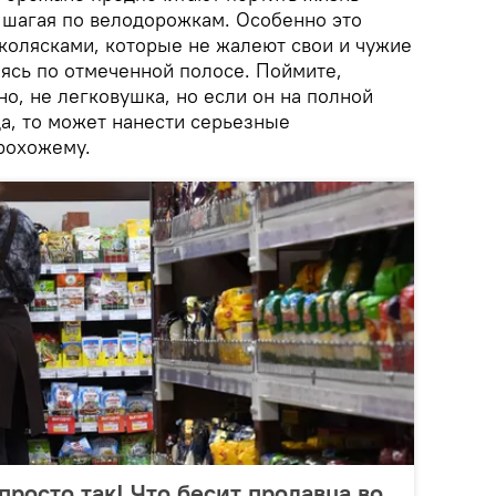
 шагая по велодорожкам. Особенно это
 колясками, которые не жалеют свои и чужие
аясь по отмеченной полосе. Поймите,
но, не легковушка, но если он на полной
а, то может нанести серьезные
прохожему.
просто так! Что бесит продавца во