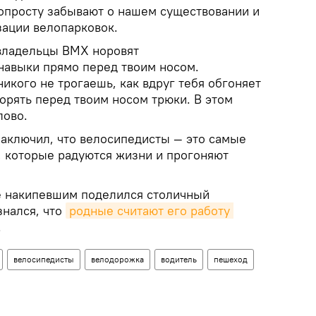
попросту забывают о нашем существовании и
зации велопарковок.
 владельцы ВМХ норовят
навыки прямо перед твоим носом.
никого не трогаешь, как вдруг тебя обгоняет
орять перед твоим носом трюки. В этом
лово.
заключил, что велосипедисты — это самые
 которые радуются жизни и прогоняют
е накипевшим поделился столичный
знался, что
родные считают его работу 
.
велосипедисты
велодорожка
водитель
пешеход