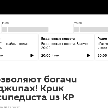
19:00
20:00
р
Ежедневные новости
Радио
а" — жайдын элдик
Ежедневные новости. Выпуск
«Разме
сы
20:00
имеет
экспер
20:00
20:05
мин
4 мин
Росси
образ
озволяют богачи
джипах! Крик
ипедиста из КР
48 15.12.2021
)