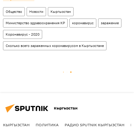
Общество
Новости
Кыргызстан
Министерство здравоохранения КР
коронавирус
заражение
Коронавирус - 2020
Сколько всего зараженных коронавирусом в Кыргызстане
Кыргызстан
КЫРГЫЗСТАН
ПОЛИТИКА
РАДИО SPUTNIK КЫРГЫЗСТАН
Р