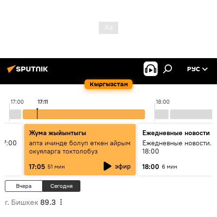
РУС
Кыргызстан
17:00
17:11
18:00
Жума жыйынтыгы
Ежедневные новости
17:00
апта ичинде болуп өткөн айрым
Ежедневные новости. 
окуяларга токтолобуз
18:00
эфир
17:05
18:00
51 мин
6 мин
Вчера
Сегодня
г. Бишкек
89.3