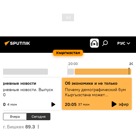
РУС
Кыргызстан
20:00
20:
едневные новости
Об экономике и не только
едневные новости. Выпуск
Почему демографический бум
:00
Кыргызстана может
превратиться в проблему и как
эфир
:00
20:05
4 мин
37 мин
этого избежать
Вчера
Сегодня
г. Бишкек
89.3