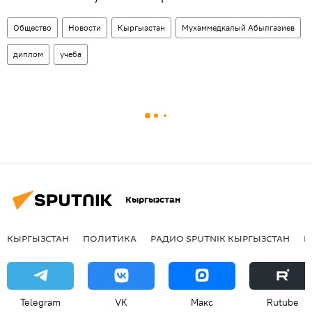
Общество
Новости
Кыргызстан
Мухаммедкалый Абылгазиев
диплом
учеба
Кыргызстан
КЫРГЫЗСТАН
ПОЛИТИКА
РАДИО SPUTNIK КЫРГЫЗСТАН
Р
Telegram
VK
Макс
Rutube