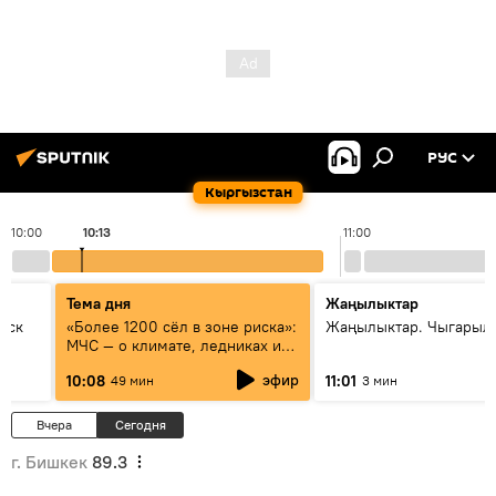
РУС
Кыргызстан
10:00
10:13
11:00
Тема дня
Жаңылыктар
уск
«Более 1200 сёл в зоне риска»:
Жаңылыктар. Чыгарылы
МЧС — о климате, ледниках и
системе оповещения
эфир
10:08
11:01
49 мин
3 мин
населения
Вчера
Сегодня
г. Бишкек
89.3