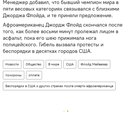
Менеджер добавил, что бывший чемпион мира в
пяти весовых категориях связывался с близкими
Джорджа Флойда, и те приняли предложение.
Афроамериканец Джордж Флойд скончался после
того, как более восьми минут пролежал лицом в
асфальт, пока его шею прижимала нога
полицейского. Гибель вызвала протесты и
беспорядки в десятках городов США.
Новости
Общество
В мире
США
Флойд Мейвезер
похороны
оплата
Беспорядки в США и других странах после смерти афроамериканца