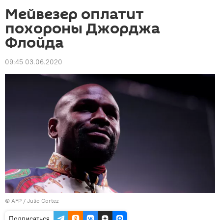
Мейвезер оплатит
похороны Джорджа
Флойда
09:45 03.06.2020
©
AFP
/ Julio Cortez
Подписаться