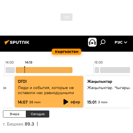
РУС
Кыргызстан
14:00
14:13
15:00
ОГО!
Жаңылыктар
уск
Люди и события, которые не
Жаңылыктар. Чыгарыл
оставили нас равнодушными
эфир
14:07
15:01
38 мин
3 мин
Вчера
Сегодня
г. Бишкек
89.3