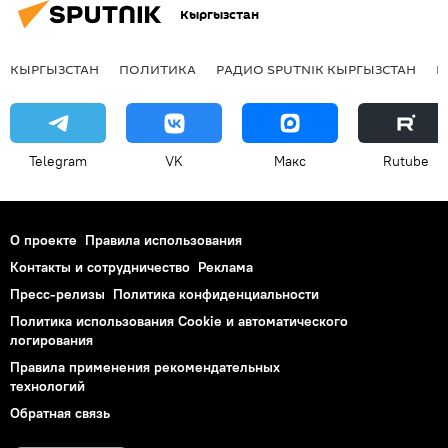
Кыргызстан
КЫРГЫЗСТАН
ПОЛИТИКА
РАДИО SPUTNIK КЫРГЫЗСТАН
Р
Telegram
VK
Макс
Rutube
О проекте
Правила использования
Контакты и сотрудничество
Реклама
Пресс-релизы
Политика конфиденциальности
Политика использования Cookie и автоматического
логирования
Правила применения рекомендательных
технологий
Обратная связь