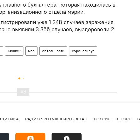
главного бухгалтера, которая находилась в
 организационного отдела мэрии.
егистрировали уже 1 248 случаев заражения
ране выявили 3 356 случаев, выздоровели 2
н
Бишкек
мэр
обязанности
коронавирус
ОЛИТИКА
РАДИО SPUTNIK КЫРГЫЗСТАН
РОССИЯ
СПОРТ