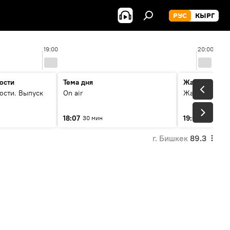
РУС
КЫРГ
19:00
20:00
ости
Тема дня
Жаңылыктар
ости. Выпуск
On air
Жаңылыктар.
18:07
19:01
30 мин
5 мин
г. Бишкек
89.3