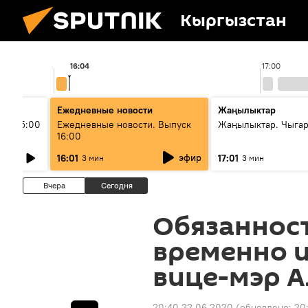
Кыргызстан
16:04
17:00
Ежедневные новости
Жаңылыктар
ыш 15:00
Ежедневные новости. Выпуск
Жаңылыктар. Чыга
16:00
эфир
16:01
17:01
3 мин
3 мин
Вчера
Сегодня
Обязаннос
временно 
вице-мэр А
20:40 22.06.2020
(обновлено:
20: