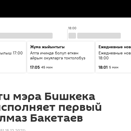
18:00
Жума жыйынтыгы
Ежедневные нов
рылыш 17:00
Апта ичинде болуп өткөн
Ежедневные нов
айрым окуяларга токтолобуз
18:00
17:05
18:01
45 мин
5 мин
ти мэра Бишкека
исполняет первый
лмаз Бакетаев
51 15.12.2021
)