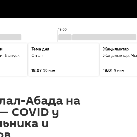
19:00
ти
Тема дня
Жаңылыктар
и. Выпуск
On air
Жаңылыктар. Чы
18:07
19:01
30 мин
9 мин
лал-Абада на
— COVID у
льника и
ов