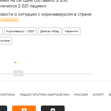
ных на сегодня составило 3 356.
лечился 2 021 пациент.
вости о ситуации с коронавирусом в стране
m-канале
.
н
Коронавирус - 2020
Джалал-Абад
Карантин
ызстане
ОЛИТИКА
РАДИО SPUTNIK КЫРГЫЗСТАН
РОССИЯ
СПОРТ