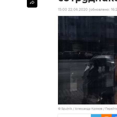
15:00 22.06.2020
(обновлено:
16:
©
Sputnik
/ Александр Кряжев
/
Перейти