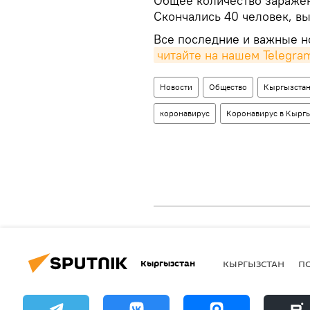
Общее количество заражен
Скончались 40 человек, вы
Все последние и важные но
читайте на нашем Telegra
Новости
Общество
Кыргызста
коронавирус
Коронавирус в Кырг
Кыргызстан
КЫРГЫЗСТАН
П