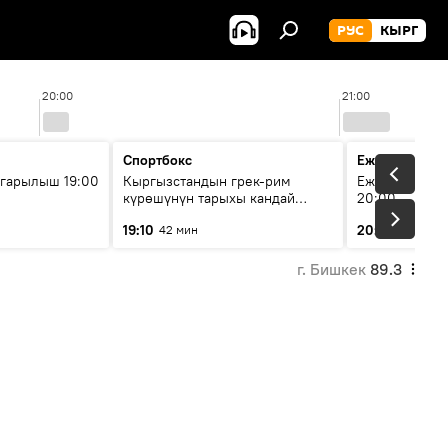
РУС
КЫРГ
20:00
21:00
Спортбокс
Ежедневные 
гарылыш 19:00
Кыргызстандын грек-рим
Ежедневные н
күрөшүнүн тарыхы кандай
20:00
башталган?
19:10
20:01
42 мин
5 мин
г. Бишкек
89.3