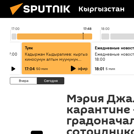
Кыргызстан
17:00
17:48
18:00
Туяк
Ежедневные новос
ыш 17:00
Кадыржан Кыдыралиев: кыргыз
Ежедневные новост
киносунун алтын муунунун
18:00
өкүлү
эфир
17:04
18:01
50 мин
5 мин
Вчера
Сегодня
Мэрия Джа
карантине 
градонача
сотрудник