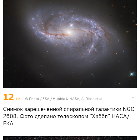
12
/15
© Photo /
ESA / Hubble & NASA, A. Riess et al.
Снимок зарешеченной спиральной галактики NGC
2608. Фото сделано телескопом "Хаббл" НАСА/
ЕКА.