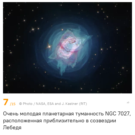
7
/15
© Photo /
NASA, ESA and J. Kastner (RIT)
Очень молодая планетарная туманность NGC 7027,
расположенная приблизительно в созвездии
Лебедя