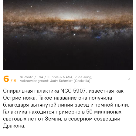
6
© Photo /
ESA / Hubble & NASA, R. de Jong;
/15
Acknowledgment: Judy Schmidt (Geckzilla)
Спиральная галактика NGC 5907, известная как
Острие ножа. Такое название она получила
благодаря вытянутой линии звезд и темной пыли.
Галактика находится примерно в 50 миллионах
световых лет от Земли, в северном созвездии
Дракона.