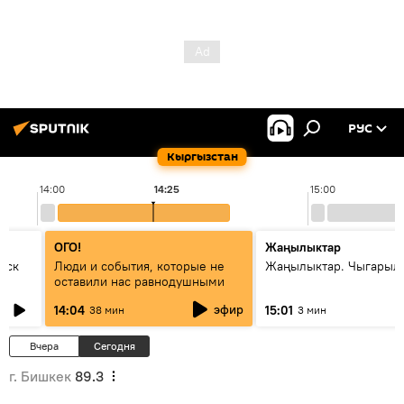
РУС
Кыргызстан
14:00
14:25
15:00
ОГО!
Жаңылыктар
уск
Люди и события, которые не
Жаңылыктар. Чыгарыл
оставили нас равнодушными
эфир
14:04
15:01
38 мин
3 мин
Вчера
Сегодня
г. Бишкек
89.3