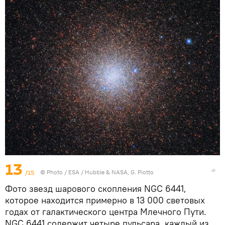
13
/15
© Photo /
ESA / Hubble & NASA, G. Piotto
Фото звезд шарового скопления NGC 6441,
которое находится примерно в 13 000 световых
годах от галактического центра Млечного Пути.
NGC 6441 содержит четыре пульсара, каждый из