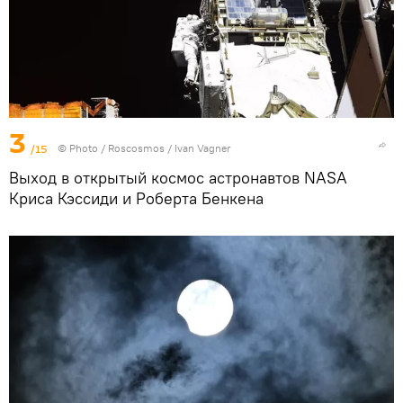
3
/15
© Photo /
Roscosmos / Ivan Vagner
Выход в открытый космос астронавтов NASA
Криса Кэссиди и Роберта Бенкена