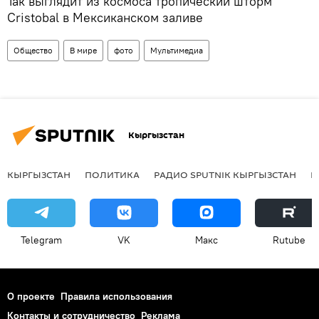
Так выглядит из космоса тропический шторм
Cristobal в Мексиканском заливе
Общество
В мире
фото
Мультимедиа
Кыргызстан
КЫРГЫЗСТАН
ПОЛИТИКА
РАДИО SPUTNIK КЫРГЫЗСТАН
Р
Telegram
VK
Макс
Rutube
О проекте
Правила использования
Контакты и сотрудничество
Реклама