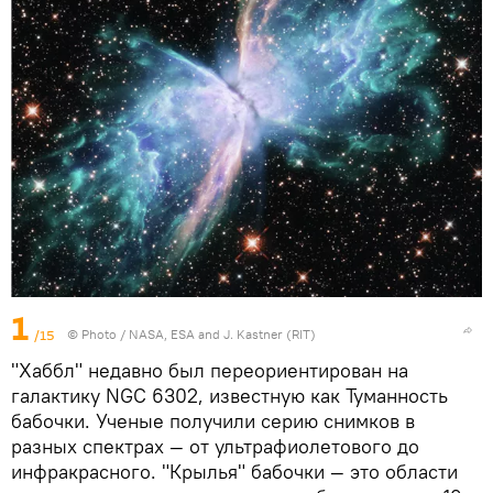
1
/15
© Photo /
NASA, ESA and J. Kastner (RIT)
"Хаббл" недавно был переориентирован на
галактику NGC 6302, известную как Туманность
бабочки. Ученые получили серию снимков в
разных спектрах — от ультрафиолетового до
инфракрасного. "Крылья" бабочки — это области