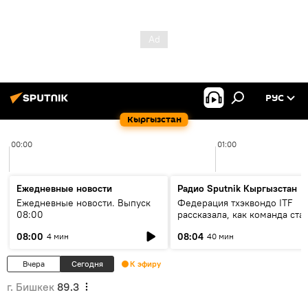
РУС
Кыргызстан
00:00
01:00
Ежедневные новости
Радио Sputnik Кыргызстан
Ежедневные новости. Выпуск
Федерация тхэквондо ITF
08:00
рассказала, как команда ста
жертвой мошенников
08:00
08:04
4 мин
40 мин
Вчера
Сегодня
К эфиру
г. Бишкек
89.3