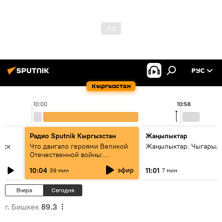
РУС
Кыргызстан
10:00
10:58
Радио Sputnik Кыргызстан
Жаңылыктар
уск
Что двигало героями Великой
Жаңылыктар. Чыгарылы
Отечественной войны:
вспоминая Чолпонбая
эфир
10:04
11:01
39 мин
7 мин
Тулебердиева
Вчера
Сегодня
г. Бишкек
89.3