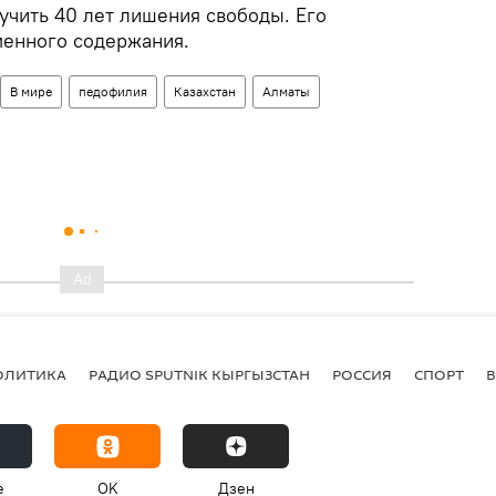
чить 40 лет лишения свободы. Его
менного содержания.
В мире
педофилия
Казахстан
Алматы
ОЛИТИКА
РАДИО SPUTNIK КЫРГЫЗСТАН
РОССИЯ
СПОРТ
e
OK
Дзен