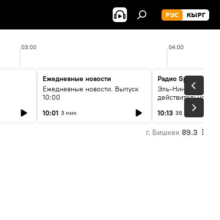
РУС
КЫРГ
03:00
04:00
Ежедневные новости
Радио Sputnik Кыр
Ежедневные новости. Выпуск
Эль-Ниньо, жара и 
10:00
действительно вли
 өнүгүү
погоду в Кыргызст
10:01
10:13
3 мин
38 мин
г. Бишкек
89.3