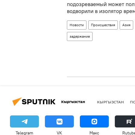
подозреваемый может полу
водворили в изолятор вре
Новости
Происшествия
Азия
задержание
Кыргызстан
КЫРГЫЗСТАН
П
Telegram
VK
Макс
Rutub