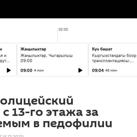
02:00
н
Жаңылыктар
Күн башат
я и
Жаңылыктар. Чыгарылыш
Кыргызстандагы боор
дут
09:00
трансплантациясы:
жетишкендиктер жана
09:00
09:04
4 мин
46 мин
келечеги
полицейский
с 13-го этажа за
емым в педофилии
7 14.12.2021
)