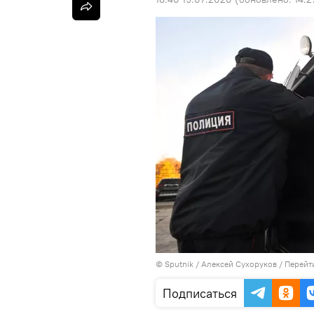
©
Sputnik
/ Алексей Сухоруков
/
Перейт
Подписаться