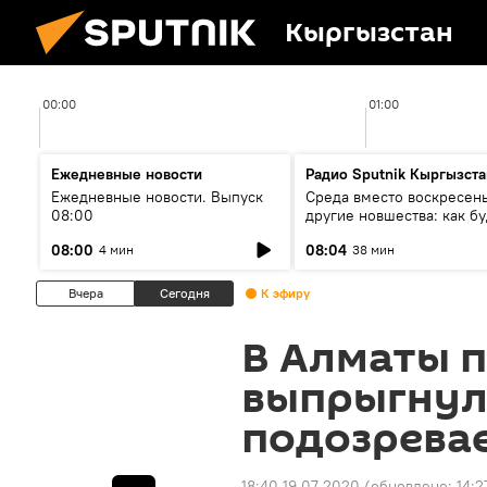
Кыргызстан
00:00
01:00
Ежедневные новости
Радио Sputnik Кыргызста
Ежедневные новости. Выпуск
Среда вместо воскресень
08:00
другие новшества: как бу
проходить выборы в КР?
08:00
08:04
4 мин
38 мин
Вчера
Сегодня
К эфиру
В Алматы 
выпрыгнул 
подозрева
18:40 19.07.2020
(обновлено:
14:2