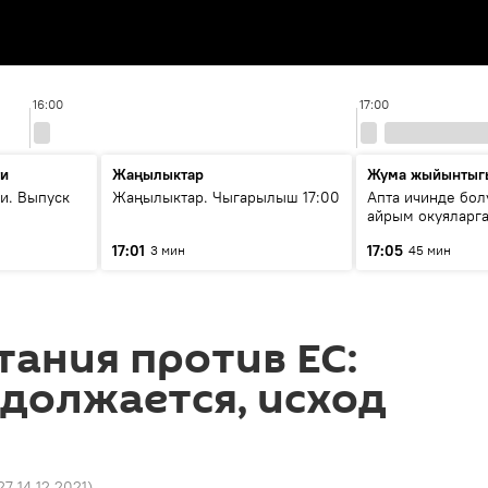
16:00
17:00
ти
Жаңылыктар
Жума жыйынтыг
и. Выпуск
Жаңылыктар. Чыгарылыш 17:00
Апта ичинде бол
айрым окуяларга
17:01
17:05
3 мин
45 мин
ания против ЕС:
должается, исход
27 14.12.2021
)