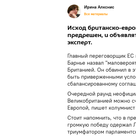
Ирина Алкснис
Все материалы
Исход британско-евро
предрешен, и объявля
эксперт.
Главный переговорщик ЕС 
Барнье назвал "маловероя
Британией. Он обвинил в эт
быть приверженными услов
сбалансированному соглаш
Очередной раунд неофициа
Великобританией можно сч
Европой, пишет колумнис
Стоит напомнить, что в п
громкую победу одержал Ло
триумфатором парламентс