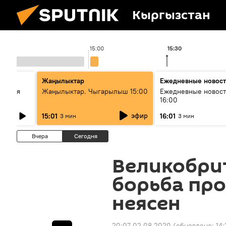
Кыргызстан
15:00
15:30
стан
Жаңылыктар
Ежедневные новос
ческая
Жаңылыктар. Чыгарылыш 15:00
Ежедневные новост
16:00
эфир
15:01
16:01
3 мин
3 мин
Вчера
Сегодня
Великобрит
борьба про
неясен
20:07 02.08.2020
(обновлено:
14: