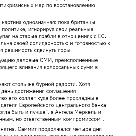
нтикризисных мер по восстановлению
 картина однозначная: пока британцы
 политике, игнорируя свои реальные
пая на старые грабли в отношениях с ЕС,
ильна своей солидарностью и готовностью к
я решимость сдвинуть горы.
туацию деловые СМИ, преисполненные
тоящего вливания колоссальных сумм в
ают столь же бурной радости. Хотя
 день достижения соглашения
во его коллег куда более прохладны в
едателя Европейского центрального банка
огла быть и лучше", а Ангела Меркель и
енным, но ответственным компромиссом".
нятна. Саммит продолжался четыре дня
ных и выявил столь серьезные противоречия