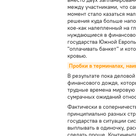
между участниками, что с
момент стало казаться ма
решения куда больше напо
кое-как налепленный на гл
нуждающиеся в финансово
государства Южной Европы
"оплачивать банкет" и ко
кровью.
Пробки в терминалах, на
В результате пока деловой
финансового дождя, кото
трудные времена мировую 
сумрачных ожиданий относ
Фактически в соперничест
принципиально разных стр
государства в ситуации с
выплывать в одиночку, рас
сделать проще. Континент