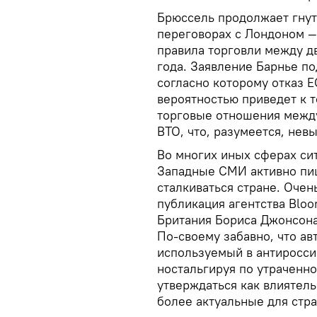
Брюссель продолжает гну
переговорах с Лондоном 
правила торговли между д
года. Заявление Барнье по
согласно которому отказ Е
вероятностью приведет к то
торговые отношения между
ВТО, что, разумеется, нев
Во многих иных сферах си
Западные СМИ активно пиш
сталкиваться стране. Очен
публикация агентства Blo
Британия Бориса Джонсона
По-своему забавно, что а
используемый в антиросси
ностальгируя по утраченн
утверждаться как влиятель
более актуальные для стр