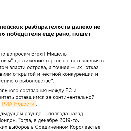
пейских разбирательств далеко не
ть победителя еще рано, пишет
по вопросам Brexit Мишель
тным" достижение торгового соглашения с
ом власти острова, а точнее — их "отказ
иям открытой и честной конкуренции и
ению о рыболовстве".
льного состязания между ЕС и
итать оставшимся за континентальной
т
РИА Новости
.
редыдущем раунде — полгода назад —
ндон. Тогда, в декабре 2019-го,
ких выборов в Соединенном Королевстве