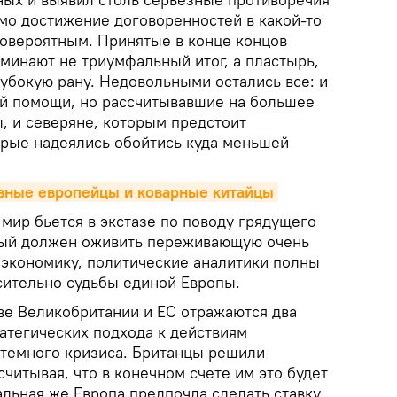
амо достижение договоренностей в какой-то
ловероятным. Принятые в конце концов
минают не триумфальный итог, а пластырь,
убокую рану. Недовольными остались все: и
й помощи, но рассчитывавшие на большее
, и северяне, которым предстоит
торые надеялись обойтись куда меньшей
ивные европейцы и коварные китайцы
 мир бьется в экстазе по поводу грядущего
рый должен оживить переживающую очень
экономику, политические аналитики полны
ительно судьбы единой Европы.
ве Великобритании и ЕС отражаются два
атегических подхода к действиям
истемного кризиса. Британцы решили
считывая, что в конечном счете им это будет
альная же Европа предпочла сделать ставку