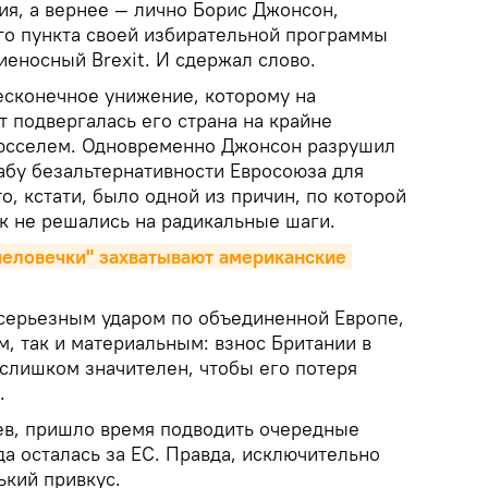
ия, а вернее — лично Борис Джонсон,
ого пункта своей избирательной программы
еносный Brexit. И сдержал слово.
есконечное унижение, которому на
 подвергалась его страна на крайне
рюсселем. Одновременно Джонсон разрушил
абу безальтернативности Евросоюза для
о, кстати, было одной из причин, по которой
к не решались на радикальные шаги.
еловечки" захватывают американские 
ь серьезным ударом по объединенной Европе,
, так и материальным: взнос Британии в
лишком значителен, чтобы его потеря
.
цев, пришло время подводить очередные
еда осталась за ЕС. Правда, исключительно
ький привкус.