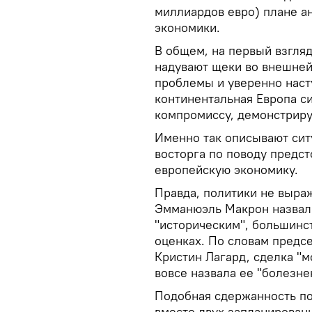
миллиардов евро) плане а
экономики.
В общем, на первый взгляд
надувают щеки во внешней
проблемы и уверенно насту
континентальная Европа с
компромиссу, демонстриру
Именно так описывают си
восторга по поводу предс
европейскую экономику.
Правда, политики не выраж
Эмманюэль Макрон назвал
"историческим", большинст
оценках. По словам предс
Кристин Лагард, сделка "м
вовсе назвала ее "болезн
Подобная сдержанность по
вместо двух запланирован