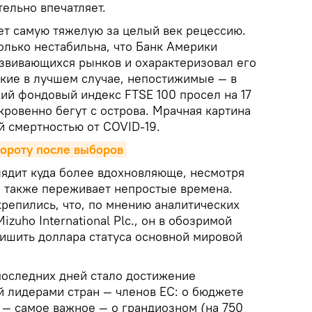
ельно впечатляет.
т самую тяжелую за целый век рецессию.
олько нестабильна, что Банк Америки
азвивающихся рынков и охарактеризовал его
ские в лучшем случае, непостижимые — в
ий фондовый индекс FTSE 100 просел на 17
кровенно бегут с острова. Мрачная картина
й смертностью от COVID-19.
вороту после выборов
ядит куда более вдохновляюще, несмотря
а также переживает непростые времена.
крепились, что, по мнению аналитических
Mizuho International Plc., он в обозримой
ишить доллара статуса основной мировой
последних дней стало достижение
й лидерами стран — членов ЕС: о бюджете
 — самое важное — о грандиозном (на 750