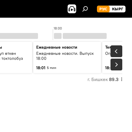
РУС
КЫРГ
18:00
ы
Ежедневные новости
Тема дня
уп өткөн
Ежедневные новости. Выпуск
On air
 токтолобуз
18:00
18:01
18:07
5 мин
30 мин
г. Бишкек
89.3