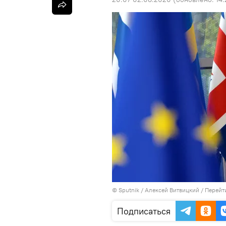
©
Sputnik
/ Алексей Витвицкий
/
Перейт
Подписаться