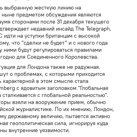
ть выбранную жесткую линию на
— ныне предметом обсуждения являются
вумя сторонами после 31 декабря текущего
дтверждает недавний инсайд The Telegraph,
С идти на уступки британцам с высокой
му, что "сделки не будет" и с нового года
 ними будут регулироваться правилами
ыгодно для Соединенного Королевства.
туация для Лондона также не радужная.
ут о проблемах, с которыми приходится
ь характерной в этом смысле стала
omberg с ядовитым заголовком "Глобальная
 сталкивается с глобальной реальностью".
вторы взяли на вооружение прием, обычно
йской журналистике. По их мнению, Лондон,
ому державному величию, пытается активно
ная геополитическая сила, игнорируя куда
аны внутренние уязвимости.