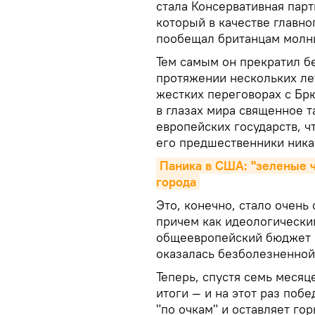
стала Консервативная парт
который в качестве главн
пообещал британцам молни
Тем самым он прекратил б
протяжении нескольких лет
жестких переговорах с Б
в глазах мира священное т
европейских государств, чт
его предшественники ника
Паника в США: "зеленые ч
города
Это, конечно, стало очен
причем как идеологическим
общеевропейский бюджет с
оказалась безболезненной
Теперь, спустя семь меся
итоги — и на этот раз поб
"по очкам" и оставляет гор