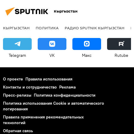
Кыргызстан
КЫРГЫЗСТАН
ПОЛИТИКА
РАДИО SPUTNIK КЫРГЫЗСТАН
Р
Telegram
VK
Макс
Rutube
О проекте
Правила использования
Контакты и сотрудничество
Реклама
Пресс-релизы
Политика конфиденциальности
Политика использования Cookie и автоматического
логирования
Правила применения рекомендательных
технологий
Обратная связь