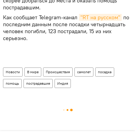
скорее добраться до места и оказать помощь"
пострадавшим.
Как сообщает Telegram-канал
"RT на русском"
по
последним данным после посадки четырнадцать
человек погибли, 123 пострадали, 15 из них
серьезно.
Новости
В мире
Происшествия
самолет
посадка
помощь
пострадавшие
Индия