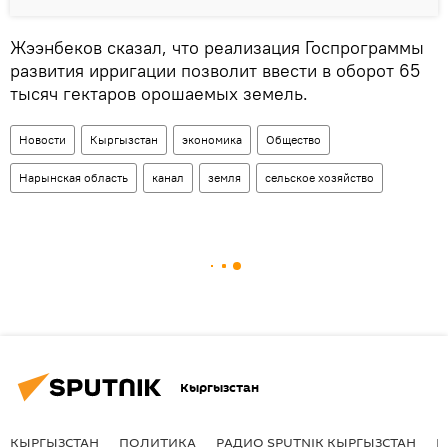
Жээнбеков сказал, что реализация Госпрограммы
развития ирригации позволит ввести в оборот 65
тысяч гектаров орошаемых земель.
Новости
Кыргызстан
экономика
Общество
Нарынская область
канал
земля
сельское хозяйство
Кыргызстан
КЫРГЫЗСТАН
ПОЛИТИКА
РАДИО SPUTNIK КЫРГЫЗСТАН
Р