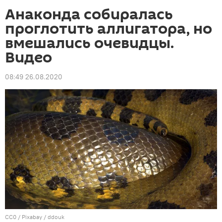
Анаконда собиралась
проглотить аллигатора, но
вмешались очевидцы.
Видео
08:49 26.08.2020
CC0
/ Pixabay /
ddouk