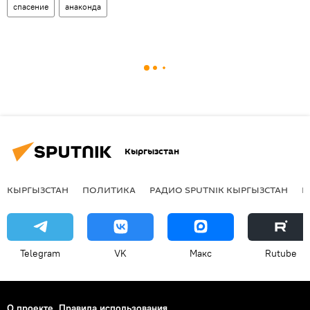
спасение
анаконда
Кыргызстан
КЫРГЫЗСТАН
ПОЛИТИКА
РАДИО SPUTNIK КЫРГЫЗСТАН
Р
Telegram
VK
Макс
Rutube
О проекте
Правила использования