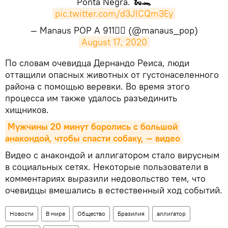
Ponta Negra. 🐍🐊
pic.twitter.com/d3JlCQm3Ey
— Manaus POP A 911🏳️‍🌈 (@manaus_pop)
August 17, 2020
​По словам очевидца Дернандо Реиса, люди
оттащили опасных животных от густонаселенного
района с помощью веревки. Во время этого
процесса им также удалось разъединить
хищников.
Мужчины 20 минут боролись с большой 
анакондой, чтобы спасти собаку, — видео
Видео с анакондой и аллигатором стало вирусным
в социальных сетях. Некоторые пользователи в
комментариях выразили недовольство тем, что
очевидцы вмешались в естественный ход событий.
Новости
В мире
Общество
Бразилия
аллигатор