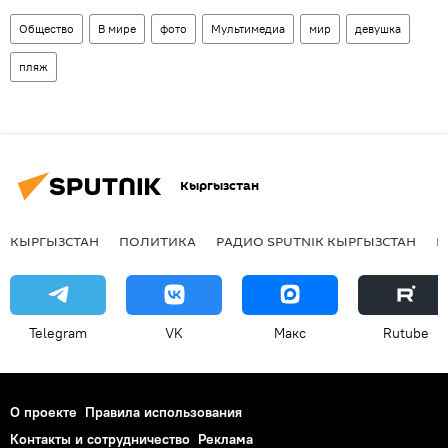
Общество
В мире
фото
Мультимедиа
мир
девушка
пляж
Кыргызстан
КЫРГЫЗСТАН
ПОЛИТИКА
РАДИО SPUTNIK КЫРГЫЗСТАН
Р
Telegram
VK
Макс
Rutube
О проекте
Правила использования
Контакты и сотрудничество
Реклама