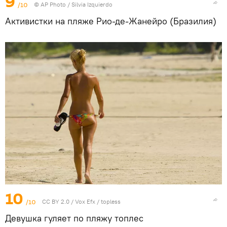
9
/10
©
AP Photo
/ Silvia Izquierdo
Активистки на пляже Рио-де-Жанейро (Бразилия)
10
/10
CC BY 2.0
/
Vox Efx
/
topless
Девушка гуляет по пляжу топлес