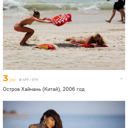
3
/10
©
AFP
/ STR
Остров Хайнань (Китай), 2006 год