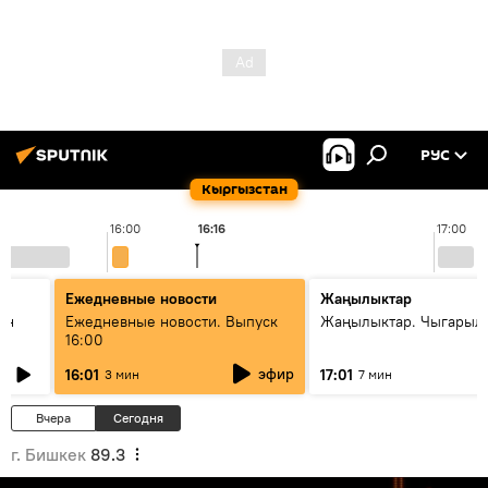
РУС
Кыргызстан
16:00
16:16
17:00
Ежедневные новости
Жаңылыктар
ан
Ежедневные новости. Выпуск
Жаңылыктар. Чыгарыл
16:00
эфир
16:01
17:01
3 мин
7 мин
Вчера
Сегодня
г. Бишкек
89.3