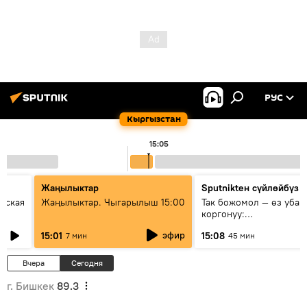
РУС
Кыргызстан
15:05
Жаңылыктар
Sputnikteн сүйлөйбүз
еская
Жаңылыктар. Чыгарылыш 15:00
Так божомол — өз убаг
коргонуу:
гидрометеорологиялык
эфир
15:01
15:08
7 мин
45 мин
кантип өркүндөтүлүүдө
Вчера
Сегодня
г. Бишкек
89.3