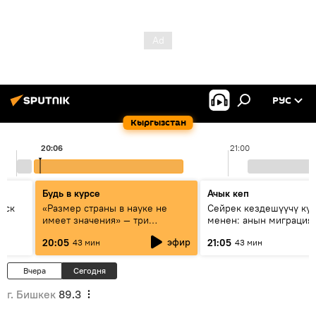
РУС
Кыргызстан
20:06
21:00
Будь в курсе
Ачык кеп
уск
«Размер страны в науке не
Сейрек кездешүүчү ку
имеет значения» — три
менен: анын миграция
эксперта о сотрудничестве
жолу эмнеден кабар б
эфир
20:05
21:05
43 мин
43 мин
России и Кыргызстана в
образовании и исследованиях
Вчера
Сегодня
г. Бишкек
89.3