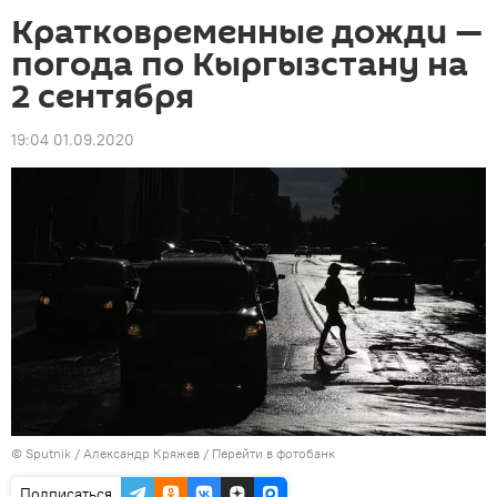
Кратковременные дожди —
погода по Кыргызстану на
2 сентября
19:04 01.09.2020
©
Sputnik
/ Александр Кряжев
/
Перейти в фотобанк
Подписаться