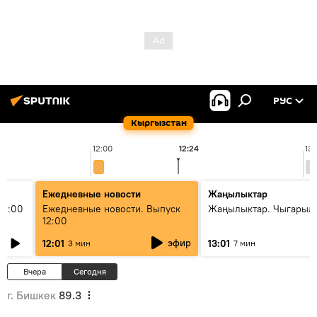
РУС
Кыргызстан
12:00
12:24
13:
Ежедневные новости
Жаңылыктар
11:00
Ежедневные новости. Выпуск
Жаңылыктар. Чыгарыл
12:00
эфир
12:01
13:01
3 мин
7 мин
Вчера
Сегодня
г. Бишкек
89.3