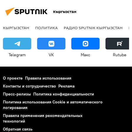
Кыргызстан
КЫРГЫЗСТАН
ПОЛИТИКА
РАДИО SPUTNIK КЫРГЫЗСТАН
Р
Telegram
VK
Макс
Rutube
О проекте
Правила использования
Контакты и сотрудничество
Реклама
Пресс-релизы
Политика конфиденциальности
Политика использования Cookie и автоматического
логирования
Правила применения рекомендательных
технологий
Обратная связь