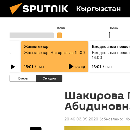
Кыргызстан
15:00
15:36
стан
Жаңылыктар
Ежедневные новос
ческая
Жаңылыктар. Чыгарылыш 15:00
Ежедневные новост
16:00
эфир
15:01
16:01
3 мин
3 мин
Вчера
Сегодня
Шакирова 
Абидиновн
20:46 03.09.2020
(обновлено:
14: