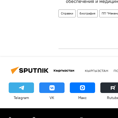
обеспечения и медицин
Справки
биография
ПП "Мекен
Кыргызстан
КЫРГЫЗСТАН
П
Telegram
VK
Макс
Rutub