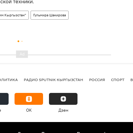
ской техники.
им Кыргызстан"
Гульмира Шакирова
ОЛИТИКА
РАДИО SPUTNIK КЫРГЫЗСТАН
РОССИЯ
СПОРТ
e
OK
Дзен