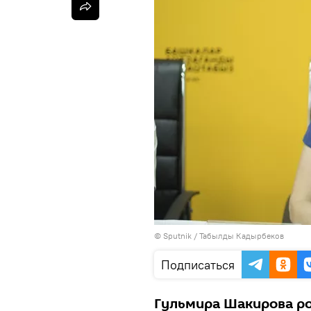
©
Sputnik / Табылды Кадырбеков
Подписаться
Гульмира Шакирова род