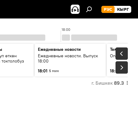
РУС
КЫРГ
18:00
ы
Ежедневные новости
Тема дня
уп өткөн
Ежедневные новости. Выпуск
On air
 токтолобуз
18:00
18:01
18:07
5 мин
30 мин
г. Бишкек
89.3