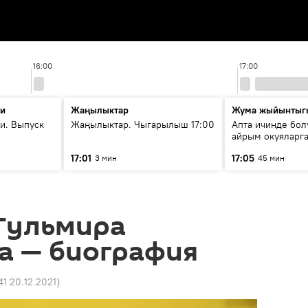
16:00
17:00
ти
Жаңылыктар
Жума жыйынтыг
и. Выпуск
Жаңылыктар. Чыгарылыш 17:00
Апта ичинде бол
айрым окуяларга
17:01
17:05
3 мин
45 мин
Гульмира
а — биография
41 20.12.2021
)