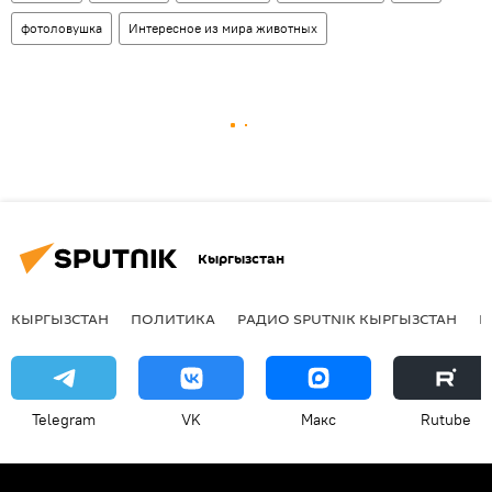
фотоловушка
Интересное из мира животных
Кыргызстан
КЫРГЫЗСТАН
ПОЛИТИКА
РАДИО SPUTNIK КЫРГЫЗСТАН
Р
Telegram
VK
Макс
Rutube