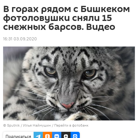
В горах рядом с Бишкеком
фотоловушки сняли 15
снежных барсов. Видео
16:31 03.09.2020
©
Sputnik
/ Илья Наймушин
/
Перейти в фотобанк
Подписаться