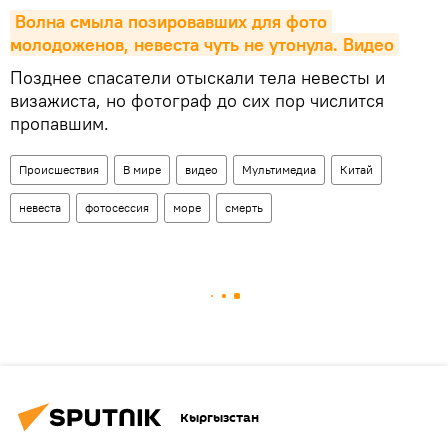
Волна смыла позировавших для фото 
молодоженов, невеста чуть не утонула. Видео
Позднее спасатели отыскали тела невесты и
визажиста, но фотограф до сих пор числится
пропавшим.
Происшествия
В мире
видео
Мультимедиа
Китай
невеста
фотосессия
море
смерть
Кыргызстан