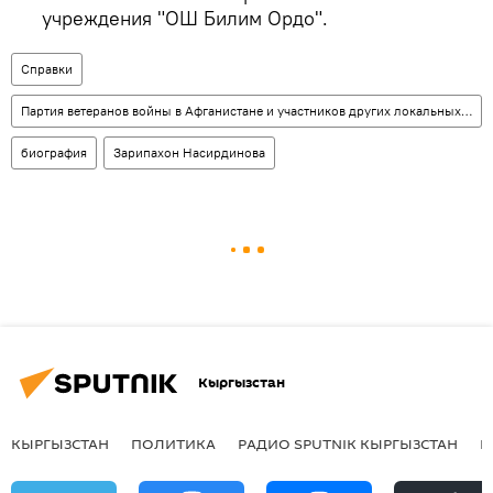
учреждения "ОШ Билим Ордо".
Справки
Партия ветеранов войны в Афганистане и участников других локальных боевых конфликтов
биография
Зарипахон Насирдинова
Кыргызстан
КЫРГЫЗСТАН
ПОЛИТИКА
РАДИО SPUTNIK КЫРГЫЗСТАН
Р