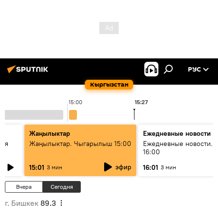
РУС
Кыргызстан
15:00
15:27
1
Жаңылыктар
Ежедневные новости
кая
Жаңылыктар. Чыгарылыш 15:00
Ежедневные новости. 
16:00
эфир
15:01
16:01
3 мин
3 мин
Вчера
Сегодня
г. Бишкек
89.3