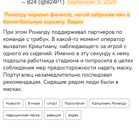
— B24 (@B24PT)
September 5, 2020
Роналду поразил фанатов, ногой забросив мяч в 
баскетбольную корзину. Видео
При этом Роналду поддерживал партнеров по
команде с трибун. В какой-то момент оператор
выхватил Криштиану, наблюдающего за игрой с
одного из сидений. Именно в эту секунду к нему
подошла работница стадиона и попросила в целях
соблюдения мер предосторожности надеть маску.
Португалец незамедлительно последовал
рекомендации. Сидящие рядом люди были в
масках.
Новости
В мире
спорт
Португалия
Криштиану Роналду
медицинская маска
реакция
видео