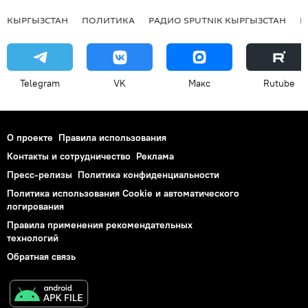
КЫРГЫЗСТАН
ПОЛИТИКА
РАДИО SPUTNIK КЫРГЫЗСТАН
Р
Telegram
VK
Макс
Rutube
О проекте
Правила использования
Контакты и сотрудничество
Реклама
Пресс-релизы
Политика конфиденциальности
Политика использования Cookie и автоматического
логирования
Правила применения рекомендательных
технологий
Обратная связь