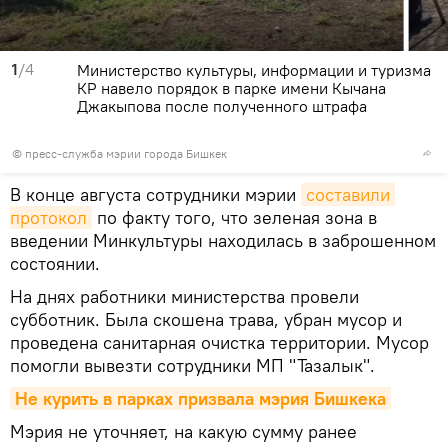
1
/4
Министерство культуры, информации и туризма
КР навело порядок в парке имени Кычана
Джакыпова после полученного штрафа
©
пресс-служба мэрии города Бишкек
В конце августа сотрудники мэрии
составили 
протокол
по факту того, что зеленая зона в
введении Минкультуры находилась в заброшенном
состоянии.
На днях работники министерства провели
субботник. Была скошена трава, убран мусор и
проведена санитарная очистка территории. Мусор
помогли вывезти сотрудники МП "Тазалык".
Не курить в парках призвала мэрия Бишкека
Мэрия не уточняет, на какую сумму ранее