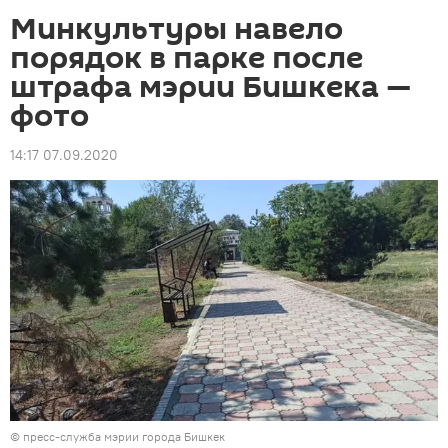
Минкультуры навело
порядок в парке после
штрафа мэрии Бишкека —
фото
14:17 07.09.2020
©
пресс-служба мэрии города Бишкек