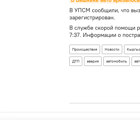
В УПСМ сообщили, что выз
зарегистрирован.
В службе скорой помощи ра
7:37. Информации о постра
Происшествия
Новости
Кыргыз
ДТП
авария
автомобиль
ав
Кыргызстан
КЫРГЫЗСТАН
П