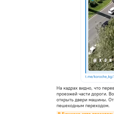
На кадрах видно, что пере
проезжей части дороги. В
открыть двери машины. От
пешеходным переходом.
В Бишкеке авто врезалось