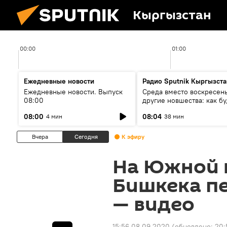
Кыргызстан
00:00
01:00
Ежедневные новости
Радио Sputnik Кыргызста
Ежедневные новости. Выпуск
Среда вместо воскресень
08:00
другие новшества: как бу
проходить выборы в КР?
08:00
08:04
4 мин
38 мин
Вчера
Сегодня
К эфиру
На Южной 
Бишкека п
— видео
15:56 08.09.2020
(обновлено:
20: