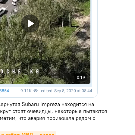
вернутая Subaru Impreza находится на
округ стоят очевидцы, некоторые пытаются
метим, что авария произошла рядом с
 в забор МВД — видео