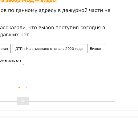
ов по данному адресу в дежурной части не
ссказали, что вызов поступил сегодня в
давших нет.
стан
ДТП в Кыргызстане с начала 2020 года
Бишкек
томагистраль
ОЛИТИКА
РАДИО SPUTNIK КЫРГЫЗСТАН
РОССИЯ
СПОРТ